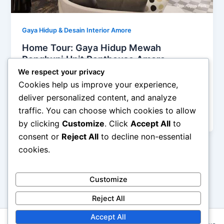
Gaya Hidup & Desain Interior Amore
Home Tour: Gaya Hidup Mewah
Penghuni Unit Penthouse Amore
We respect your privacy
admin
/
December 18, 2025
Cookies help us improve your experience,
Home Tour: Gaya Hidup Mewah Penghuni Unit
deliver personalized content, and analyze
Penthouse Amore – Hunian bukan sekadar tempat
traffic. You can choose which cookies to allow
beristirahat, tetapi juga representasi gaya hidup
by clicking
Customize
. Click
Accept All
to
consent or
Reject All
to decline non-essential
cookies.
1
2
Next
→
Customize
Reject All
Accept All