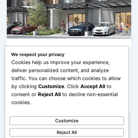
Lingkungan Sekitar & Lokasi Strategis
We respect your privacy
Analisis Keamanan Lingkungan Sekitar
Cookies help us improve your experience,
Amore pada Malam Hari
deliver personalized content, and analyze
admin
/
March 2, 2026
traffic. You can choose which cookies to allow
by clicking
Customize
. Click
Accept All
to
Analisis Keamanan Lingkungan Sekitar Amore pada
Malam Hari – Keamanan lingkungan pada malam hari
consent or
Reject All
to decline non-essential
menjadi salah satu faktor utama yang […]
cookies.
Customize
Reject All