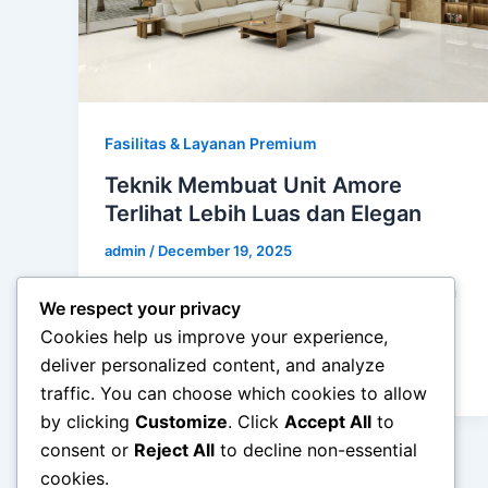
Fasilitas & Layanan Premium
Teknik Membuat Unit Amore
Terlihat Lebih Luas dan Elegan
admin
/
December 19, 2025
Teknik Membuat Unit Amore Terlihat Lebih
We respect your privacy
Luas dan Elegan – Unit Amore umumnya
Cookies help us improve your experience,
dirancang dengan konsep hunian modern
deliver personalized content, and analyze
yang ringkas […]
traffic. You can choose which cookies to allow
by clicking
Customize
. Click
Accept All
to
consent or
Reject All
to decline non-essential
cookies.