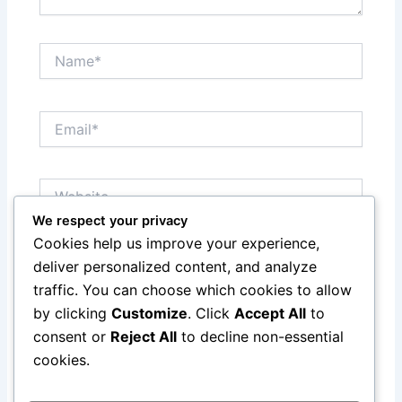
Name*
Email*
Website
We respect your privacy
Cookies help us improve your experience,
Save my name, email, and website in this browser
deliver personalized content, and analyze
for the next time I comment.
traffic. You can choose which cookies to allow
by clicking
Customize
. Click
Accept All
to
consent or
Reject All
to decline non-essential
cookies.